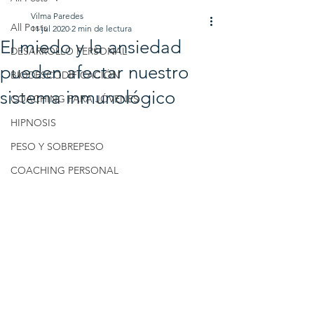
Vilma Paredes
All Posts
11 jul 2020
2 min de lectura
El miedo y la ansiedad
DESARROLLO PERSONAL
pueden afectar nuestro
BIODESCODIFICACIÓN
sistema inmunológico
COACHING PARA JÓVENES
HIPNOSIS
PESO Y SOBREPESO
COACHING PERSONAL