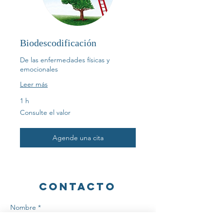
Biodescodificación
De las enfermedades físicas y
emocionales
Leer más
1 h
Consulte
Consulte el valor
el
valor
Agende una cita
ContacTO
Nombre *