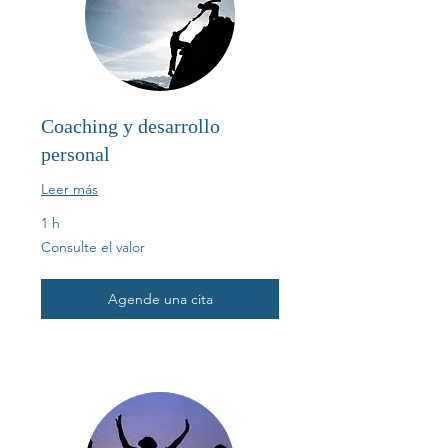
Coaching y desarrollo
personal
Leer más
1 h
Consulte
Consulte el valor
el
valor
Agende una cita