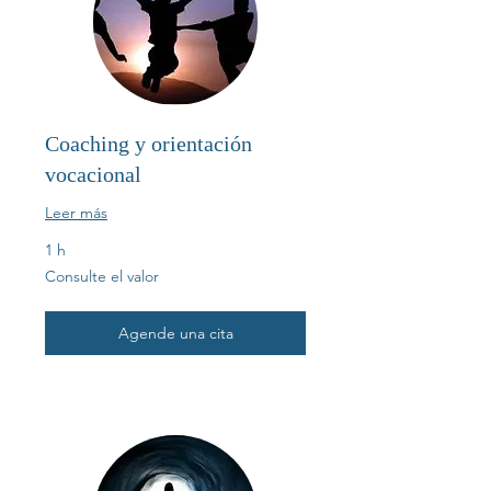
Coaching y orientación
vocacional
Leer más
1 h
Consulte
Consulte el valor
el
valor
Agende una cita