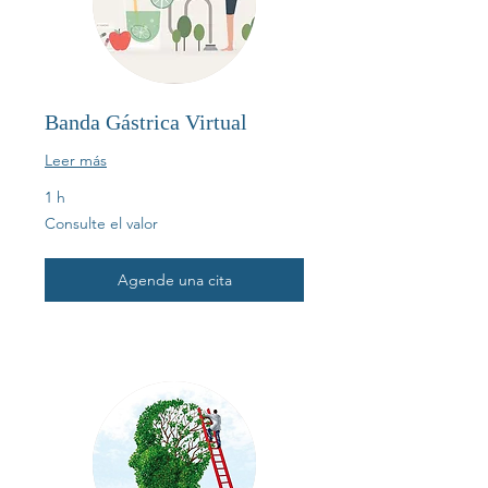
Banda Gástrica Virtual
Leer más
1 h
Consulte
Consulte el valor
el
valor
Agende una cita