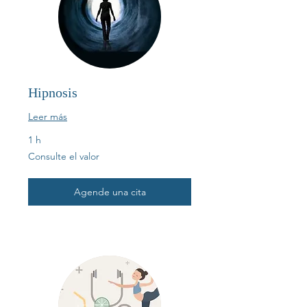
Hipnosis
Leer más
1 h
Consulte
Consulte el valor
el
valor
Agende una cita