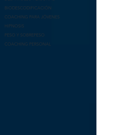
BIODESCODIFICACIÓN
COACHING PARA JÓVENES
HIPNOSIS
PESO Y SOBREPESO
COACHING PERSONAL